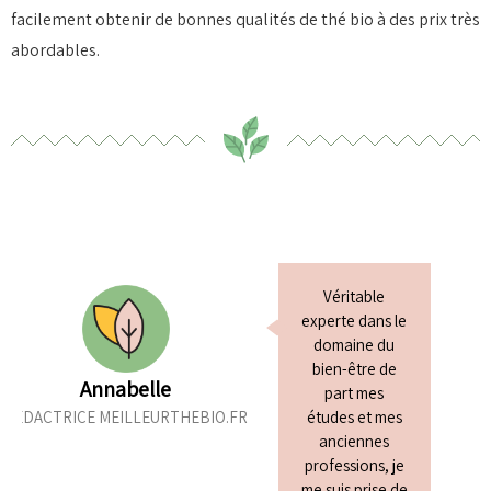
facilement obtenir de bonnes qualités de thé bio à des prix très
abordables.
Véritable
experte dans le
domaine du
bien-être de
Annabelle
part mes
RÉDACTRICE MEILLEURTHEBIO.FR
études et mes
anciennes
professions, je
me suis prise de