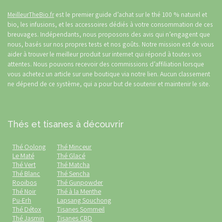
MeilleurTheBio.fr
est le premier guide d’achat sur le thé 100 % naturel et
bio, les infusions, et les accessoires dédiés à votre consommation de ces
breuvages. Indépendants, nous proposons des avis qui n’engagent que
nous, basés sur nos propres tests et nos goûts. Notre mission est de vous
aider à trouver le meilleur produit sur internet qui répond à toutes vos
attentes. Nous pouvons recevoir des commissions d’affiliation lorsque
vous achetez un article sur une boutique via notre lien. Aucun classement
ne dépend de ce système, qui a pour but de soutenir et maintenir le site.
Thés et tisanes à découvrir
Thé Oolong
Thé Minceur
Le Maté
Thé Glacé
Thé Vert
Thé Matcha
Thé Blanc
Thé Sencha
Rooibos
Thé Gunpowder
Thé Noir
Thé à la Menthe
Pu-Erh
Lapsang Souchong
Thé Détox
Tisanes Sommeil
Thé Jasmin
Tisanes CBD