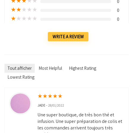
★
★
★
★
★
0
★
★
★
★
★
0
★
★
★
★
★
0
WRITE A REVIEW
Tout afficher
Most Helpful
Highest Rating
Lowest Rating
★
★
★
★
★
JADE
–
28/01/2022
Une super boutique, de très bon thé et
infusion. Une super préparation de colis et
les commandes arrivent toujours très