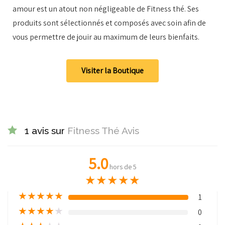
amour est un atout non négligeable de Fitness thé. Ses
produits sont sélectionnés et composés avec soin afin de
vous permettre de jouir au maximum de leurs bienfaits.
Visiter la Boutique
1 avis sur
Fitness Thé Avis
5.0
hors de 5
★
★
★
★
★
★
★
★
★
★
1
★
★
★
★
★
0