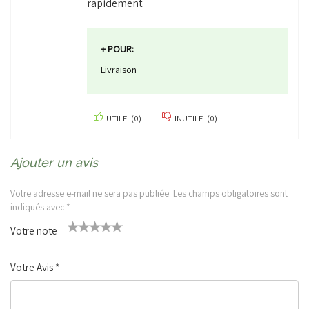
rapidement
+ POUR:
Livraison
UTILE
(
0
)
INUTILE
(
0
)
Ajouter un avis
Votre adresse e-mail ne sera pas publiée.
Les champs obligatoires sont
indiqués avec
*
Votre note
1
2 ét
3 étoil
4 étoiles
5 étoiles
ét
oile
es sur
sur 5
sur 5
Votre Avis
*
oi
s sur
5
le
5