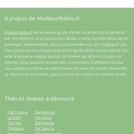
A propos de Meilleurthébio.fr
MeilleurTheBio.fr
est le premier guide d’achat sur le thé 100 % naturel et
bio, les infusions, et les accessoires dédiés à votre consommation de ces
breuvages. Indépendants, nous proposons des avis qui n’engagent que
nous, basés sur nos propres tests et nos goûts. Notre mission est de vous
aider à trouver le meilleur produit sur internet qui répond à toutes vos
attentes. Nous pouvons recevoir des commissions d’affiliation lorsque
vous achetez un article sur une boutique via notre lien. Aucun classement
ne dépend de ce système, qui a pour but de soutenir et maintenir le site.
Thés et tisanes à découvrir
Thé Oolong
Thé Minceur
Le Maté
Thé Glacé
Thé Vert
Thé Matcha
Thé Blanc
Thé Sencha
Rooibos
Thé Gunpowder