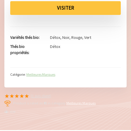
VISITER
Variétés thés bio
Détox, Noir, Rouge, Vert
Thés bio
Détox
propriétés
Catégorie:
Meilleures Marques
★
★
★
★
★
(
1
avis client)
Product is rated as
#1
in category
Meilleures Marques
634